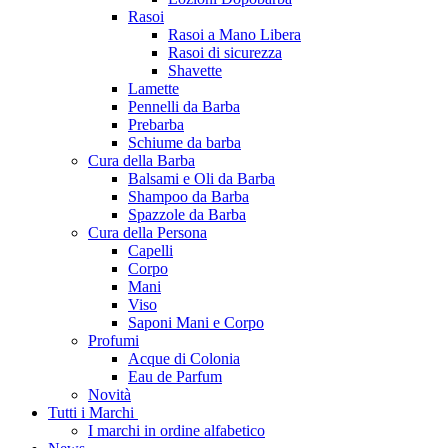
Rasoi
Rasoi a Mano Libera
Rasoi di sicurezza
Shavette
Lamette
Pennelli da Barba
Prebarba
Schiume da barba
Cura della Barba
Balsami e Oli da Barba
Shampoo da Barba
Spazzole da Barba
Cura della Persona
Capelli
Corpo
Mani
Viso
Saponi Mani e Corpo
Profumi
Acque di Colonia
Eau de Parfum
Novità
Tutti i Marchi
I marchi in ordine alfabetico