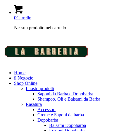
0
Carrello
Nessun prodotto nel carrello.
Home
il Negozio
Shop Online
I nostri prodotti
Saponi da Barba e Dopobarba
Shampoo, Oli e Balsami da Barba
Rasatura
Accessori
Creme e Saponi da barba
Dopobarba
Balsami Dopobarba
Lozioni Dopobarba