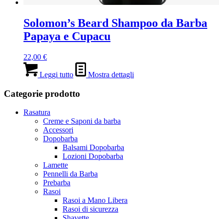
Solomon’s Beard Shampoo da Barba
Papaya e Cupacu
22,00
€
Leggi tutto
Mostra dettagli
Categorie prodotto
Rasatura
Creme e Saponi da barba
Accessori
Dopobarba
Balsami Dopobarba
Lozioni Dopobarba
Lamette
Pennelli da Barba
Prebarba
Rasoi
Rasoi a Mano Libera
Rasoi di sicurezza
Shavette